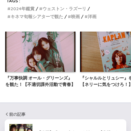
TAGS :
2024年鑑賞
ウェストン・ラズーリ
キネマ旬報シアターで観た
映画
洋画
『万事快調 オール・グリーンズ』
『シャルルとリュシー』
を観た！【不適切課外活動で青春】
【ネリーに気をつけろ！
前の記事