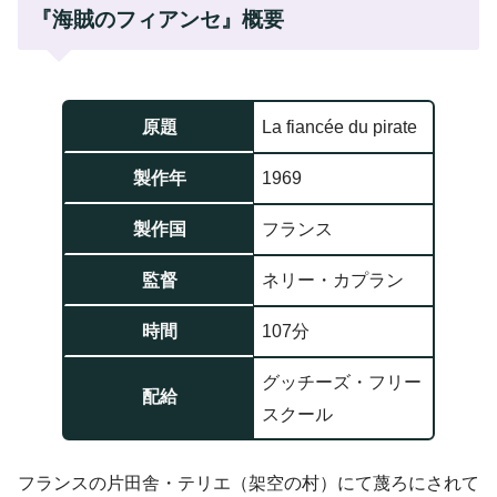
『海賊のフィアンセ』概要
原題
La fiancée du pirate
製作年
1969
製作国
フランス
監督
ネリー・カプラン
時間
107分
グッチーズ・フリー
配給
スクール
フランスの片田舎・テリエ（架空の村）にて蔑ろにされて