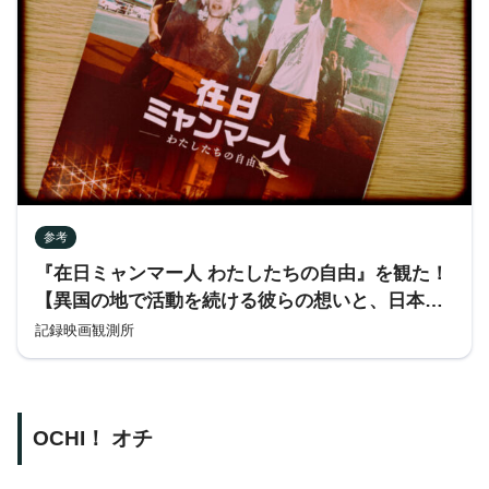
参考
『在日ミャンマー人 わたしたちの自由』を観た！
【異国の地で活動を続ける彼らの想いと、日本の
責任を知る】
記録映画観測所
OCHI！ オチ