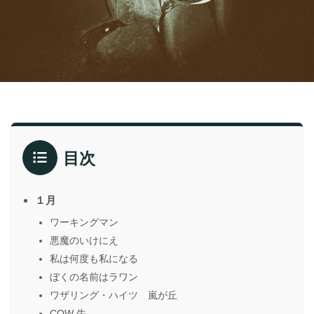
目次
１月
ワーキングマン
悪魔のいけにえ
私は何度も私になる
ぼくの名前はラワン
ワザリング・ハイツ 嵐が丘
COW 牛