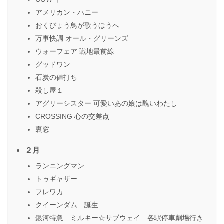
アメリカン・ハニー
おくびょう鳥が歌うほうへ
万事快調 オール・グリーンズ
ウォーフェア 戦地最前線
グッドワン
石炭の値打ち
殺し屋１
アグリーシスター 可愛いあの娘は醜いわたし
CROSSING 心の交差点
裏窓
２月
ランニングマン
トゥギャザー
フレワカ
クイーンダム 誕生
銀河特急 ミルキー☆サブウェイ 各駅停車劇場行き