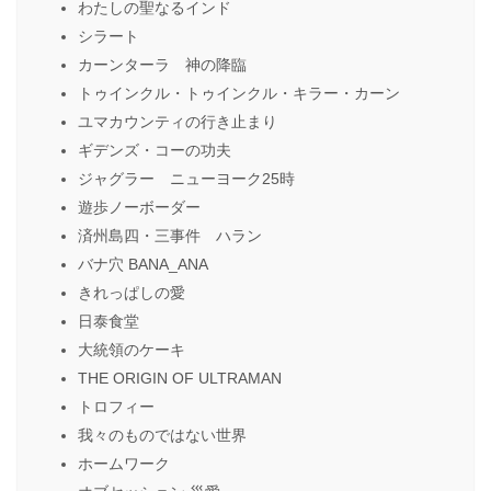
わたしの聖なるインド
シラート
カーンターラ 神の降臨
トゥインクル・トゥインクル・キラー・カーン
ユマカウンティの行き止まり
ギデンズ・コーの功夫
ジャグラー ニューヨーク25時
遊歩ノーボーダー
済州島四・三事件 ハラン
バナ穴 BANA_ANA
きれっぱしの愛
日泰食堂
大統領のケーキ
THE ORIGIN OF ULTRAMAN
トロフィー
我々のものではない世界
ホームワーク