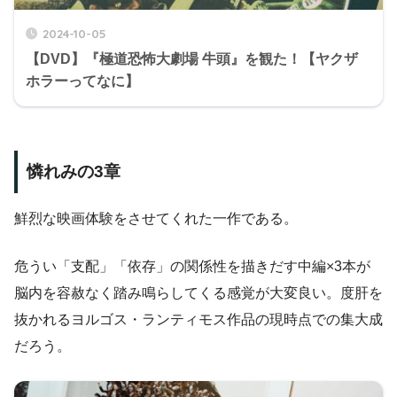
2024-10-05
【DVD】『極道恐怖大劇場 牛頭』を観た！【ヤクザ
ホラーってなに】
憐れみの3章
鮮烈な映画体験をさせてくれた一作である。
危うい「支配」「依存」の関係性を描きだす中編×3本が
脳内を容赦なく踏み鳴らしてくる感覚が大変良い。度肝を
抜かれるヨルゴス・ランティモス作品の現時点での集大成
だろう。