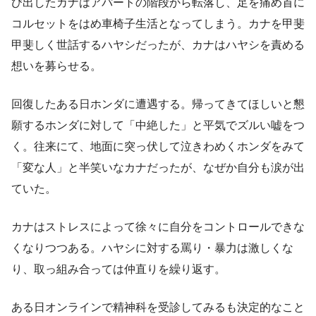
び出したカナはアパートの階段から転落し、足を痛め首に
コルセットをはめ車椅子生活となってしまう。カナを甲斐
甲斐しく世話するハヤシだったが、カナはハヤシを責める
想いを募らせる。
回復したある日ホンダに遭遇する。帰ってきてほしいと懇
願するホンダに対して「中絶した」と平気でズルい嘘をつ
く。往来にて、地面に突っ伏して泣きわめくホンダをみて
「変な人」と半笑いなカナだったが、なぜか自分も涙が出
ていた。
カナはストレスによって徐々に自分をコントロールできな
くなりつつある。ハヤシに対する罵り・暴力は激しくな
り、取っ組み合っては仲直りを繰り返す。
ある日オンラインで精神科を受診してみるも決定的なこと