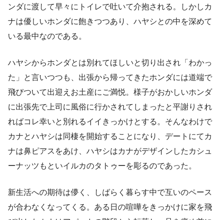
ンダに渡して早々にトイレで吐いて介抱される。しかしカ
ナは優しいホンダに飽きつつあり、ハヤシとの中を深めて
いる最中なのである。
ハヤシからホンダとは別れてほしいと切り出され「わかっ
た」と言いつつも、出張から帰ってきたホンダには道端で
飛びついて出迎えお土産にご満悦。様子がおかしいホンダ
に出張先で上司に風俗に行かされてしまったと平謝りされ
ればコレ幸いと別れるイイきっかけとする。そんなわけで
カナとハヤシは同棲を開始することになり、デートにてカ
ナは鼻ピアスをあけ、ハヤシはカナがデザインしたカシュ
ーナッツもといイルカのタトゥーを彫るのであった。
新生活への期待は儚く、しばらく暮らす中で互いのペース
が合わなくなってくる。ある日の喧嘩をきっかけに家を飛