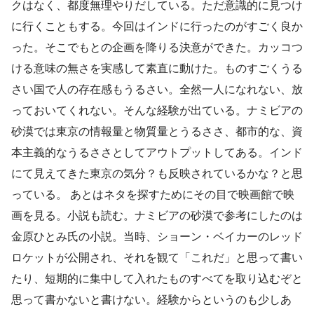
クはなく、都度無理やりだしている。ただ意識的に見つけ
に行くこともする。今回はインドに行ったのがすごく良か
った。そこでもとの企画を降りる決意ができた。カッコつ
ける意味の無さを実感して素直に動けた。ものすごくうる
さい国で人の存在感もうるさい。全然一人になれない、放
っておいてくれない。そんな経験が出ている。ナミビアの
砂漠では東京の情報量と物質量とうるささ、都市的な、資
本主義的なうるささとしてアウトプットしてある。インド
にて見えてきた東京の気分？も反映されているかな？と思
っている。 あとはネタを探すためにその目で映画館で映
画を見る。小説も読む。ナミビアの砂漠で参考にしたのは
金原ひとみ氏の小説。当時、ショーン・ベイカーのレッド
ロケットが公開され、それを観て「これだ」と思って書い
たり、短期的に集中して入れたものすべてを取り込むぞと
思って書かないと書けない。経験からというのも少しあ