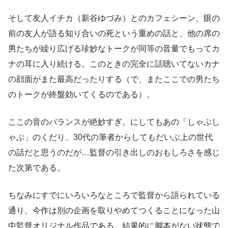
そして友人イチカ（新谷ゆづみ）とのカフェシーン、眼の
前の友人が語る知り合いの死という重めの話と、他の席の
男たちが繰り広げる珍妙なトークが同等の音量でもってカ
ナの耳に入り続ける。このときの完全に話聴いてないカナ
の顔面がまた最高だったりする（で、またここでの男たち
のトークが終盤効いてくるのである）。
ここの音のバランスが絶妙すぎ。にしてもあの「しゃぶし
ゃぶ」のくだり、30代の筆者からしてもだいぶ上の世代
の話だと思うのだが…監督の引き出しのおもしろさを感じ
た次第である。
ちなみにすでにいろいろなところで監督から語られている
通り、今作は別の企画を取りやめてつくることになった山
中監督オリジナル作品である。結果的に脚本がない状態で