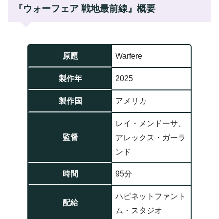
『ウォーフェア 戦地最前線』概要
原題
Warfere
製作年
2025
製作国
アメリカ
レイ・メンドーサ、
監督
アレックス・ガーラ
ンド
時間
95分
ハピネットファント
配給
ム・スタジオ