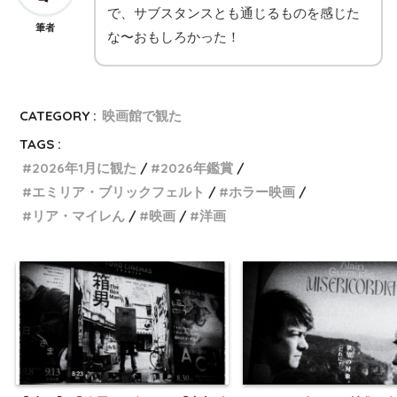
で、サブスタンスとも通じるものを感じた
筆者
な〜おもしろかった！
CATEGORY :
映画館で観た
TAGS :
2026年1月に観た
2026年鑑賞
エミリア・ブリックフェルト
ホラー映画
リア・マイレん
映画
洋画