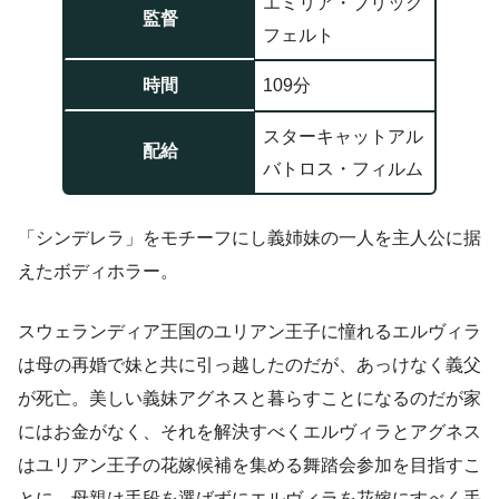
エミリア・ブリック
監督
フェルト
時間
109分
スターキャットアル
配給
バトロス・フィルム
「シンデレラ」をモチーフにし義姉妹の一人を主人公に据
えたボディホラー。
スウェランディア王国のユリアン王子に憧れるエルヴィラ
は母の再婚で妹と共に引っ越したのだが、あっけなく義父
が死亡。美しい義妹アグネスと暮らすことになるのだが家
にはお金がなく、それを解決すべくエルヴィラとアグネス
はユリアン王子の花嫁候補を集める舞踏会参加を目指すこ
とに。母親は手段を選ばずにエルヴィラを花嫁にすべく手