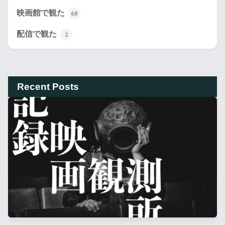
映画館で観た
68
配信で観た
2
Recent Posts