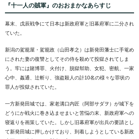
『十一人の賊軍』のおおまかなあらすじ
幕末、戊辰戦争にて日本は新政府軍と旧幕府軍に二分され
ていた。
新潟の駕籠屋・駕籠政（山田孝之）は新発田藩士に手篭め
にされた妻の復讐としてその侍を殺めて投獄されてしま
う。牢には賭博罪、火付け、脱獄幇助、女犯、密航、一家
心中、姦通、辻斬り、強盗殺人の計10名の様々な罪状の
罪人が投獄されていた。
一方新発田城では、家老溝口内匠（阿部サダヲ）が城下を
どうにか戦火に巻き込ませまいと苦悩の末、新政府軍への
寝返りを画策していた。しかし旧幕府軍が出兵の要請とし
て新発田城に押しかけており、到着しようとしている新政