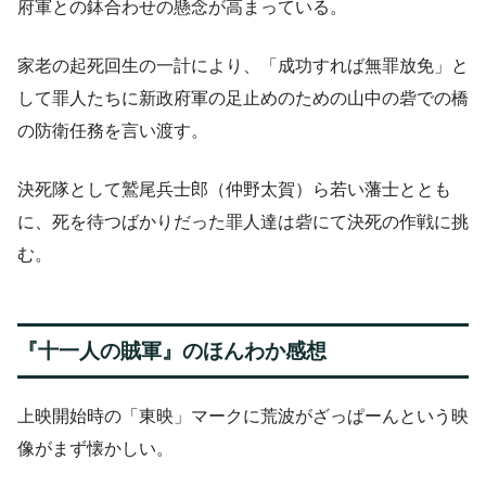
府軍との鉢合わせの懸念が高まっている。
家老の起死回生の一計により、「成功すれば無罪放免」と
して罪人たちに新政府軍の足止めのための山中の砦での橋
の防衛任務を言い渡す。
決死隊として鷲尾兵士郎（仲野太賀）ら若い藩士ととも
に、死を待つばかりだった罪人達は砦にて決死の作戦に挑
む。
『十一人の賊軍』のほんわか感想
上映開始時の「東映」マークに荒波がざっぱーんという映
像がまず懐かしい。