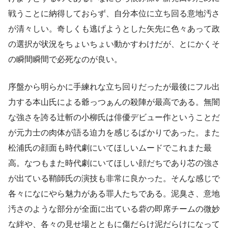
戦うことに納得しておらず、自分本位に立ち回る意地汚さ
が清々しい。奇しくも逃げようとした矢先に色々あって政
の選択が状況をちょいちょい動かすわけだが、とにかくそ
の瞬間瞬間で必死なのが良い。
序盤から明らかに手練れな立ち回りだったが最後にフル出
力する本山氏による爺っつぁんの殺陣が最高である。無闇
な強さを誇る辻斬の小柳氏は俳優デビュー作ということだ
が元力士の肉体が語る迫力を感じるばかりであった。また
松浦氏の顔面も時代劇にいてほしいムードでこれまた最
高。なつもまた時代劇にいてほしい顔だちであり芯の強さ
が出ている鞘師氏の演技も非常に良かった。そんな感じで
各々になにやら魅力がある罪人たちである。泥臭さ、意地
汚さのような部分が全面に出ている砦の即席チームの微妙
な絆や、各々の見せ場とともに傷だらけ泥だらけになって