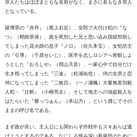
罪人たちはほぼまともな名前がなく、まさに名もなき罪人
となっている。
賭博罪の『赤丹』（尾上右近）、女郎で火付け犯の『な
つ』（鞘師里保）、政を死別した兄と思い込み脱獄幇助し
てしまった花火師の息子『ノロ』（佐久本宝）、女犯坊主
の『引導』（千原せいじ）、医学を志しロシアへ密航しよ
うとした『おろしや』（岡山天音）、一家心中で自分だけ
生き残ってしまった『三途』（松浦祐也）、侍の女房と恋
仲になってしまった『二枚目』（一ノ瀬楓）大量無差別殺
人犯・『辻斬』（小柳亮太）、そして地主への強盗殺人を
はたらいた『爺っつぁん』（本山力）、という感じでその
ままの呼び名である。
まず政が良い。主人公にも関わらず作戦中もスキあらば逃
げようとするのである。なにしろ恨み深い新発田のために